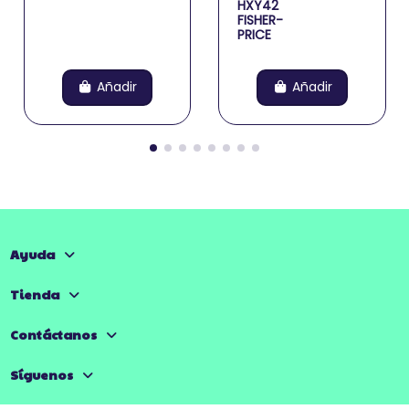
HXY42
FISHER-
PRICE
Añadir
Añadir
Ayuda
Tienda
Contáctanos
Síguenos