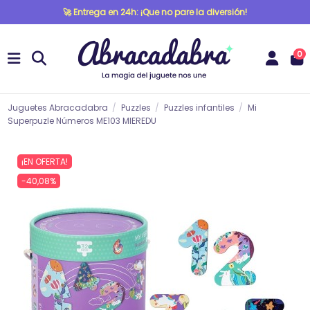
🚀 Entrega en 24h: ¡Que no pare la diversión!
0
Juguetes Abracadabra
Puzzles
Puzzles infantiles
Mi
Superpuzle Números ME103 MIEREDU
¡EN OFERTA!
-40,08%