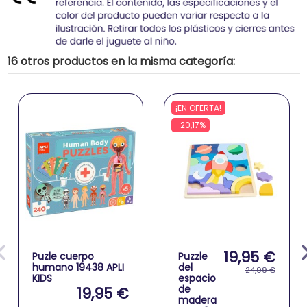
16 otros productos en la misma categoría:
¡EN OFERTA!
-20,17%
19,95 €
Puzle cuerpo
Puzzle
humano 19438 APLI
del
24,99 €
KIDS
espacio
de
19,95 €
madera