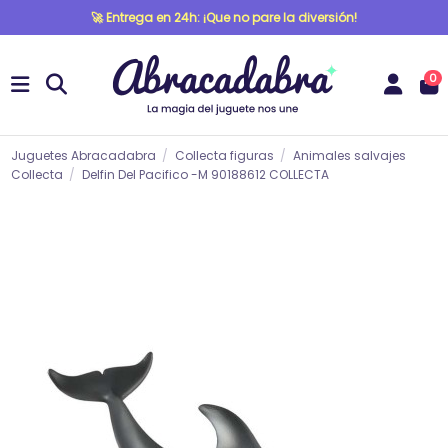
🚀 Entrega en 24h: ¡Que no pare la diversión!
0
Juguetes Abracadabra
Collecta figuras
Animales salvajes
Collecta
Delfin Del Pacifico -M 90188612 COLLECTA