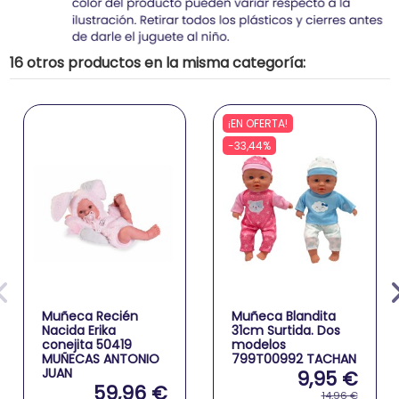
16 otros productos en la misma categoría:
¡EN OFERTA!
-33,44%
Muñeca Recién
Muñeca Blandita
Nacida Erika
31cm Surtida. Dos
conejita 50419
modelos
MUÑECAS ANTONIO
799T00992 TACHAN
JUAN
9,95 €
59,96 €
14,96 €